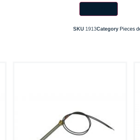
SKU
1913
Category
Pieces d